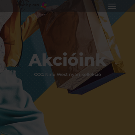
Akcióink
CCC: Nine West nyári kollekció