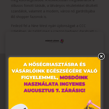
stílusos fonott táskák, a látványos részletekkel díszített
szandálok, valamint a modern, városi nő gardróbjába
illő shopper fazonok is.
Fedezd fel a Nine West nyári újdonságait a CCC
üzletében, és találd meg a szezon kedvenc darabjait! ✨
Ez az oldal sütiket használ
Weboldalunkon „cookie"-kat (továbbiakban „süti")
alkalmazunk. Ezek olyan fájlok, melyek információt
tárolnak webes böngészőjében. Ehhez az Ön
hozzájárulása szükséges.
A „sütiket" az elektronikus hírközlésről szóló 2003. évi C.
törvény, az elektronikus kereskedelmi szolgáltatások, az
információs társadalommal összefüggő szolgáltatások
egyes kérdéseiről szóló 2001. évi CVIII. törvény, valamint