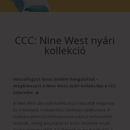
CCC: Nine West nyári
kollekció
Visszafogott luxus bohém hangulattal –
megérkezett a Nine West nyári kollekciója a CCC
üzleteibe. ☀️
A Nine West idei nyári kollekciója a letisztult elegancia
és a könnyed, szabad stílus tökéletes találkozása. A
márkára jellemző minimalizmust ezúttal természetes
textúrák, meleg árnyalatok és bohó részletek teszik
még különlegesebbé. A kollekcióban megtalálhatók a