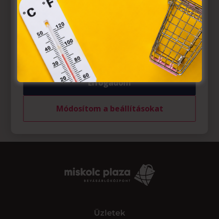
az Európai Unió előírásainak megfelelően használjuk.
Azon weblapoknak, melyek az Európai Unió országain
belül működnek, a „sütik" használatához, és ezeknek a
felhasználó számítógépén vagy egyéb eszközén történő
tárolásához a felhasználók hozzájárulását kell kérniük.
Elfogadom
Módosítom a beállításokat
Üzletek