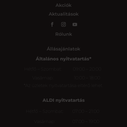
Akciók
Aktualitások
Rólunk
Állásajánlatok
Általános nyitvatartás*
Hétfő – Szombat:
09:00 – 20:00
Vasárnap:
10:00 – 18:00
*Az üzletek nyitvatartása eltérő lehet.
ALDI nyitvatartás
Hétfő – Szombat:
07:00 – 21:00
Vasárnap:
07:00 – 19:00