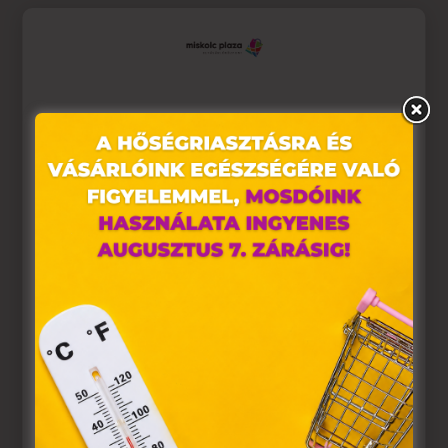
Ez az oldal sütiket használ
Weboldalunkon „cookie"-kat (továbbiakban „süti")
alkalmazunk. Ezek olyan fájlok, melyek információt
tárolnak webes böngészőjében. Ehhez az Ön
hozzájárulása szükséges.
A „sütiket" az elektronikus hírközlésről szóló 2003. évi C.
törvény, az elektronikus kereskedelmi szolgáltatások, az
információs társadalommal összefüggő szolgáltatások
egyes kérdéseiről szóló 2001. évi CVIII. törvény, valamint
az Európai Unió előírásainak megfelelően használjuk.
Azon weblapoknak, melyek az Európai Unió országain
belül működnek, a „sütik" használatához, és ezeknek a
felhasználó számítógépén vagy egyéb eszközén történő
tárolásához a felhasználók hozzájárulását kell kérniük.