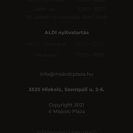
Vasárnap:
10:00 – 18:00
*Az üzletek nyitvatartása eltérő lehet.
ALDI nyitvatartás
Hétfő – Szombat:
07:00 – 21:00
Vasárnap:
07:00 – 19:00
info@miskolcplaza.hu
3525 Miskolc, Szentpáli u. 2-6.
Copyright 2021
© Miskolc Plaza
Adatkezelési tájékoztató