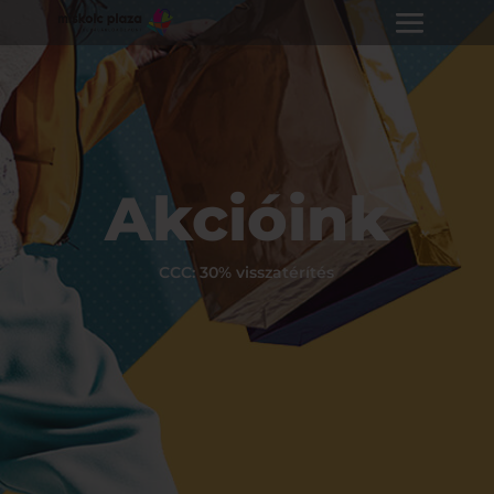
Akcióink
CCC: 30% visszatérítés