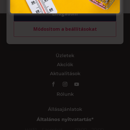
Elfogadom
Módosítom a beállításokat
Üzletek
Akciók
Aktualitások
Rólunk
Állásajánlatok
Általános nyitvatartás*
Hétfő – Szombat:
09:00 – 20:00