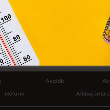
Módosítom a beállításokat
k
Akciók
Ak
Rólunk
Állásajánlat