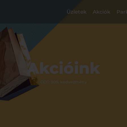
Üzletek
Akciók
Par
Akcióink
CCC: 30% kedvezmény