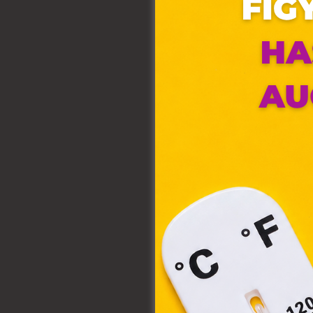
Ez 
Webo
fájl
hozz
A „s
elek
össz
törvé
webl
hasz
eszkö