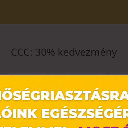
CCC: 30% kedvezmény
0% kedvezményt
kapsz minden táskára, hátizsákra és bőröndre min