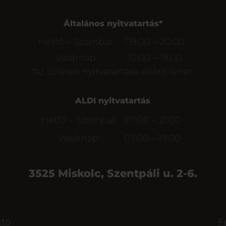
Általános nyitvatartás*
Hétfő – Szombat:
09:00 – 20:00
Vasárnap:
10:00 – 18:00
*Az üzletek nyitvatartása eltérő lehet.
ALDI nyitvatartás
Hétfő – Szombat:
07:00 – 21:00
Vasárnap:
07:00 – 19:00
3525 Miskolc, Szentpáli u. 2-6.
ató
F