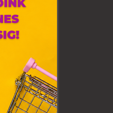
olyan
az Ön
y, az
ommal
VIII.
. Azon
ütik"
egyéb
k.