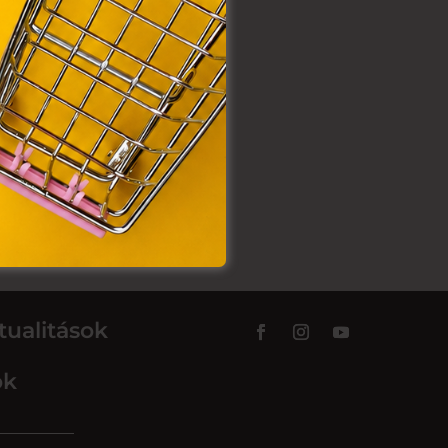
tualitások
ok