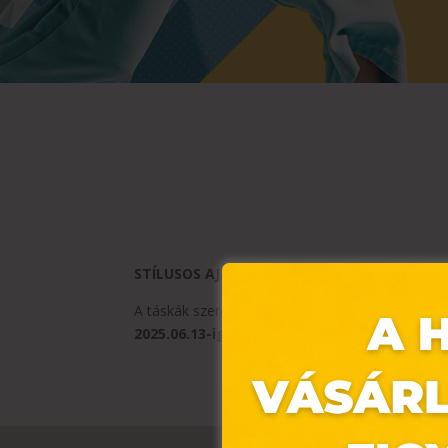
STÍLUSOS AJÁNLAT A CCC-BEN
A táskák szerelmese vagy? A CCC-ben jelenleg
3
2025.06.13-ig érvényes.