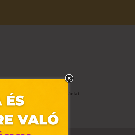
. 9999 Ft értékű vásárláskor!
Az ajánlat