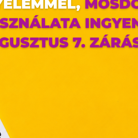
az oldal sütiket használ
ldalunkon „cookie"-kat (továbbiakban „süti") alkalmazunk. Ezek 
ok, melyek információt tárolnak webes böngészőjében. Ehhez 
ájárulása szükséges.
ütiket" az elektronikus hírközlésről szóló 2003. évi C. törvén
tronikus kereskedelmi szolgáltatások, az információs társadal
efüggő szolgáltatások egyes kérdéseiről szóló 2001. évi C
ny, valamint az Európai Unió előírásainak megfelelően használjuk
apoknak, melyek az Európai Unió országain belül működnek, a „s
nálatához, és ezeknek a felhasználó számítógépén vagy 
zén történő tárolásához a felhasználók hozzájárulását kell kérniü
Elfogadom