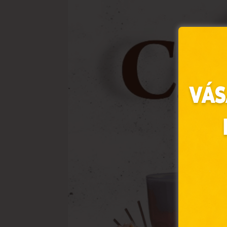
Ez 
Webo
fájl
hozz