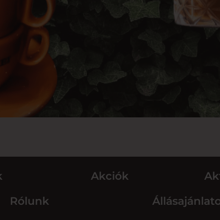
k
Akciók
Ak
Rólunk
Állásajánlat