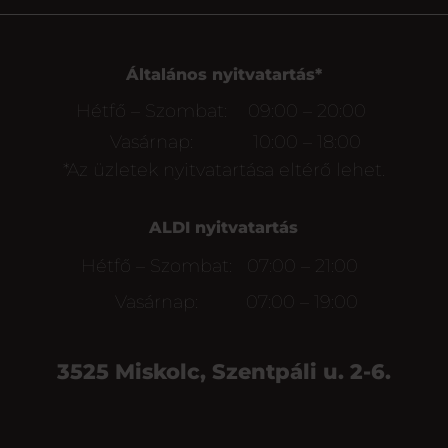
Általános nyitvatartás*
Hétfő – Szombat:
09:00 – 20:00
Vasárnap:
10:00 – 18:00
*Az üzletek nyitvatartása eltérő lehet.
ALDI nyitvatartás
Hétfő – Szombat:
07:00 – 21:00
Vasárnap:
07:00 – 19:00
3525 Miskolc, Szentpáli u. 2-6.