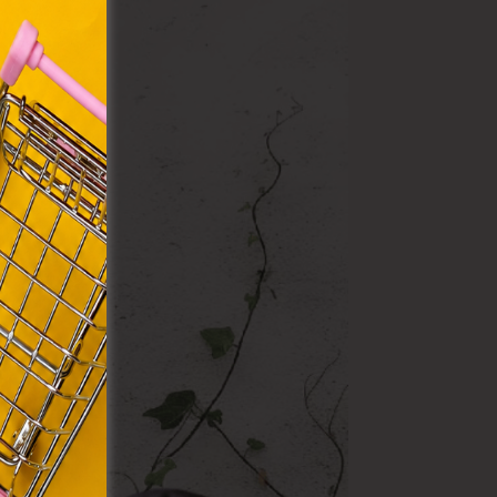
y, az
ommal
VIII.
. Azon
ütik"
egyéb
k.