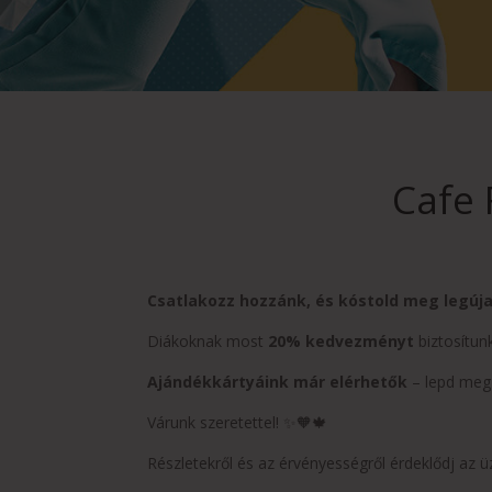
Cafe 
Csatlakozz hozzánk, és kóstold meg legúja
Diákoknak most
20% kedvezményt
biztosítunk
Ajándékkártyáink már elérhetők
– lepd meg 
Várunk szeretettel! ✨🧡🍁
Részletekről és az érvényességről érdeklődj az ü