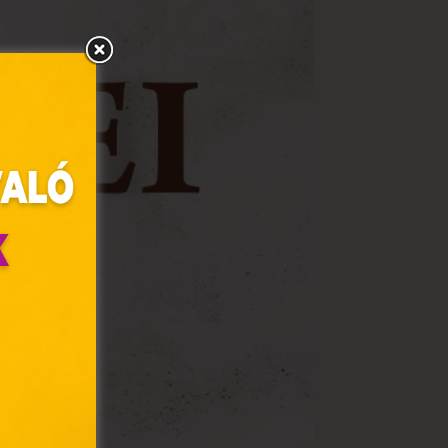
olyan
az Ön