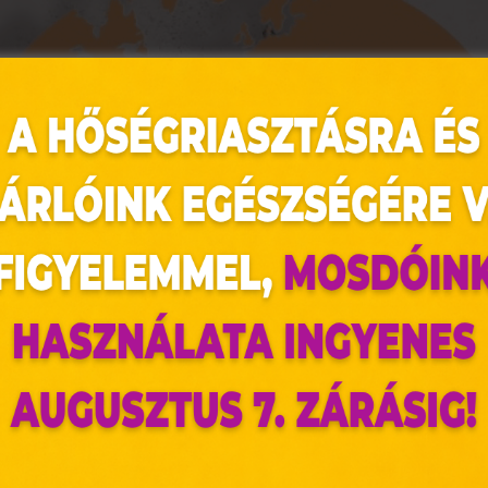
az oldal sütiket használ
ldalunkon „cookie"-kat (továbbiakban „süti") alkalmazunk. Ezek 
ok, melyek információt tárolnak webes böngészőjében. Ehhez 
ájárulása szükséges.