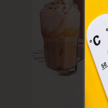
A „s
elek
össz
törvé
webl
hasz
eszkö