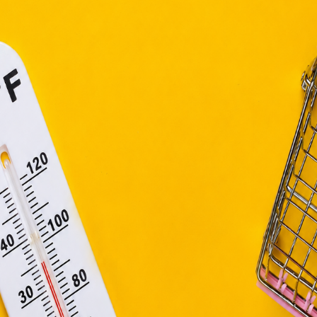
ütiket" az elektronikus hírközlésről szóló 2003. évi C. törvén
tronikus kereskedelmi szolgáltatások, az információs társadal
efüggő szolgáltatások egyes kérdéseiről szóló 2001. évi C
ny, valamint az Európai Unió előírásainak megfelelően használjuk
apoknak, melyek az Európai Unió országain belül működnek, a „s
nálatához, és ezeknek a felhasználó számítógépén vagy 
zén történő tárolásához a felhasználók hozzájárulását kell kérniü
Elfogadom
Módosítom a beállításokat