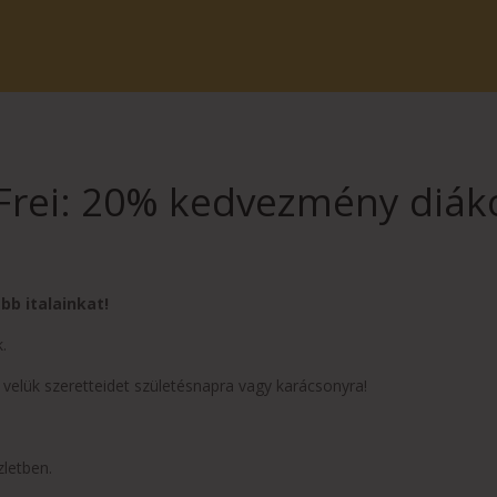
Frei: 20% kedvezmény diá
bb italainkat!
.
velük szeretteidet születésnapra vagy karácsonyra!
zletben.