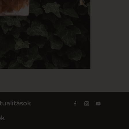
tualitások
ok