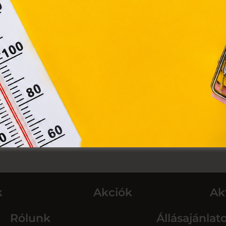
Elfogadom
Módosítom a beállításokat
k
Akciók
Ak
Rólunk
Állásajánlat