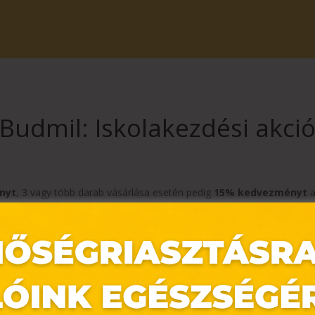
Budmil: Iskolakezdési akci
nyt
, 3 vagy több darab vásárlása esetén pedig
15% kedvezményt
a
025
cikkszámú teljes árú termékekre vonatkozik.