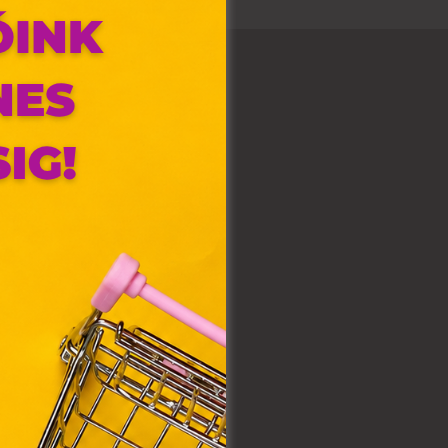
olyan
az Ön
y, az
ommal
VIII.
. Azon
ütik"
egyéb
k.