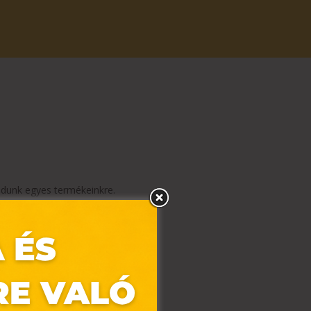
ó
dunk egyes termékeinkre.