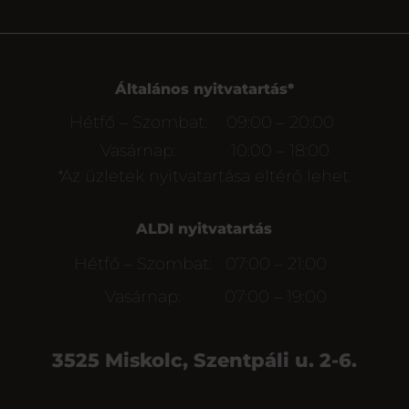
Általános nyitvatartás*
Hétfő – Szombat:
09:00 – 20:00
Vasárnap:
10:00 – 18:00
*Az üzletek nyitvatartása eltérő lehet.
ALDI nyitvatartás
Hétfő – Szombat:
07:00 – 21:00
Vasárnap:
07:00 – 19:00
3525 Miskolc, Szentpáli u. 2-6.