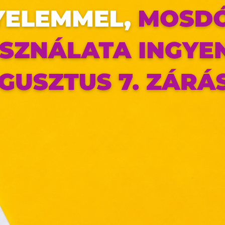
az oldal sütiket használ
ldalunkon „cookie"-kat (továbbiakban „süti") alkalmazunk. Ezek 
ok, melyek információt tárolnak webes böngészőjében. Ehhez 
ájárulása szükséges.
ütiket" az elektronikus hírközlésről szóló 2003. évi C. törvén
tronikus kereskedelmi szolgáltatások, az információs társadal
efüggő szolgáltatások egyes kérdéseiről szóló 2001. évi C
ny, valamint az Európai Unió előírásainak megfelelően használjuk
apoknak, melyek az Európai Unió országain belül működnek, a „s
nálatához, és ezeknek a felhasználó számítógépén vagy 
zén történő tárolásához a felhasználók hozzájárulását kell kérniü