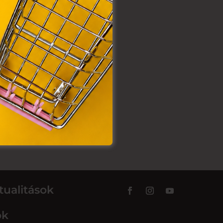
tualitások
ok