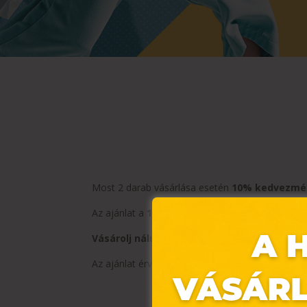
Most 2 darab vásárlása esetén
10% kedvezmé
Az ajánlat a
1011, 1022, 1015, 1012, 1021 és 1
Vásárolj nálunk, nézz be a budmil Store-ba!
Az ajánlat érvényessége:
2024.08.01-09.08.