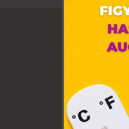
Ez 
Webo
fájl
hozz
A „s
elek
össz
törvé
webl
hasz
eszkö