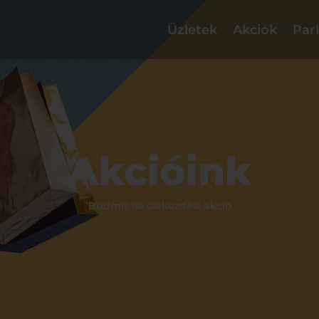
Üzletek
Akciók
Par
Akcióink
Budmil: Iskolakezdési akció