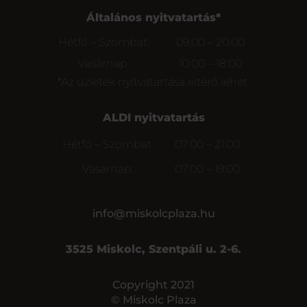
Általános nyitvatartás*
Hétfő – Szombat:
09:00 – 20:00
Vasárnap:
10:00 – 18:00
*Az üzletek nyitvatartása eltérő lehet.
ALDI nyitvatartás
Hétfő – Szombat:
07:00 – 21:00
Vasárnap:
07:00 – 19:00
info@miskolcplaza.hu
3525 Miskolc, Szentpáli u. 2-6.
Copyright 2021
© Miskolc Plaza