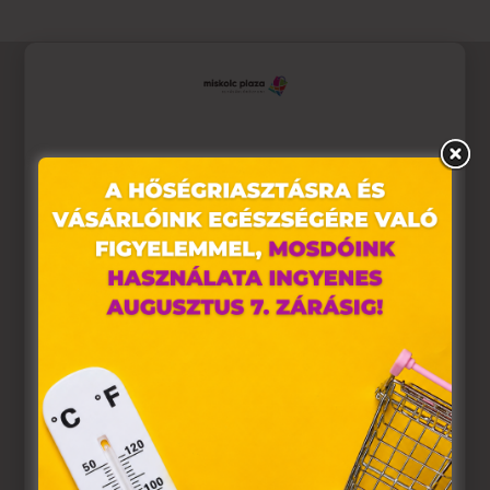
Ez az oldal sütiket használ
Weboldalunkon „cookie"-kat (továbbiakban „süti")
alkalmazunk. Ezek olyan fájlok, melyek információt
tárolnak webes böngészőjében. Ehhez az Ön
hozzájárulása szükséges.
A „sütiket" az elektronikus hírközlésről szóló 2003. évi C.
törvény, az elektronikus kereskedelmi szolgáltatások, az
információs társadalommal összefüggő szolgáltatások
egyes kérdéseiről szóló 2001. évi CVIII. törvény, valamint
az Európai Unió előírásainak megfelelően használjuk.
Azon weblapoknak, melyek az Európai Unió országain
belül működnek, a „sütik" használatához, és ezeknek a
felhasználó számítógépén vagy egyéb eszközén történő