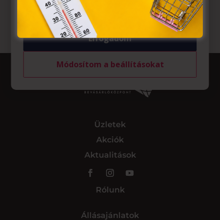
tárolásához a felhasználók hozzájárulását kell kérniük.
Elfogadom
Módosítom a beállításokat
Üzletek
Akciók
Aktualitások
Rólunk
Állásajánlatok