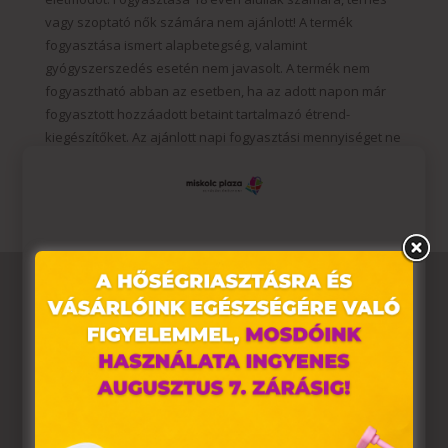
vagy szoptató nők számára nem ajánlott! A termék
fogyasztása ismert alapbetegség, valamint
gyógyszerszedés esetén nem javasolt. A termék nem
fogyasztható abban az esetben, ha az adott napon már
fogyasztott hozzáadott betaint tartalmazó étrend-
kiegészítőket. Az ajánlott napi fogyasztási mennyiséget ne
lépd túl! A terméket kisgyermekek elől elzá
Ez az oldal sütiket használ
Weboldalunkon „cookie"-kat (továbbiakban „süti")
alkalmazunk. Ezek olyan fájlok, melyek információt
tárolnak webes böngészőjében. Ehhez az Ön
hozzájárulása szükséges.
A „sütiket" az elektronikus hírközlésről szóló 2003. évi C.
törvény, az elektronikus kereskedelmi szolgáltatások, az
információs társadalommal összefüggő szolgáltatások