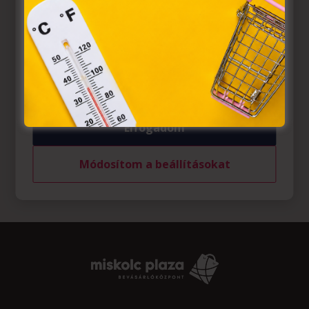
egyes kérdéseiről szóló 2001. évi CVIII. törvény, valamint
az Európai Unió előírásainak megfelelően használjuk.
Azon weblapoknak, melyek az Európai Unió országain
belül működnek, a „sütik" használatához, és ezeknek a
felhasználó számítógépén vagy egyéb eszközén történő
tárolásához a felhasználók hozzájárulását kell kérniük.
Elfogadom
Módosítom a beállításokat