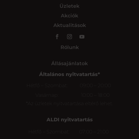
Üzletek
Akciók
Aktualitások
Rólunk
Állásajánlatok
Általános nyitvatartás*
Hétfő – Szombat:
09:00 – 20:00
Vasárnap:
10:00 – 18:00
*Az üzletek nyitvatartása eltérő lehet.
ALDI nyitvatartás
Hétfő – Szombat:
07:00 – 21:00