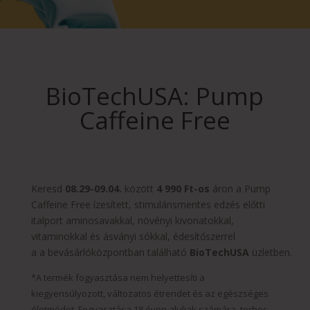
BioTechUSA: Pump
Caffeine Free
Keresd
08.29-09.04.
között
4 990 Ft-os
áron a Pump
Caffeine Free ízesített, stimulánsmentes edzés előtti
italport aminosavakkal, növényi kivonatokkal,
vitaminokkal és ásványi sókkal, édesítőszerrel
a a bevásárlóközpontban található
BioTechUSA
üzletben.
*A termék fogyasztása nem helyettesíti a
kiegyensúlyozott, változatos étrendet és az egészséges
életmódot. Fogyasztása 18 éven aluliak számára, terhes