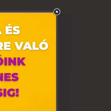
olyan
az Ön