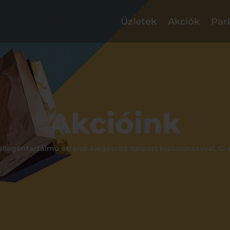
Üzletek
Akciók
Par
Akcióink
llagéntartalmú étrend-kiegészítő italport hialuronsavval, C- 