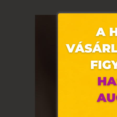
Ez 
Webo
fájl
hozz