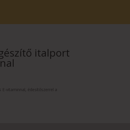
észítő italport
nnal
s E-vitaminnal, édesítőszerrel a