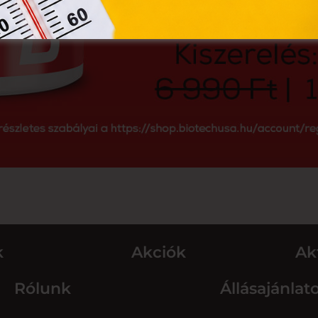
k
Akciók
Ak
Rólunk
Állásajánlat