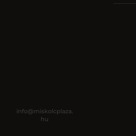
info@miskolcplaza.
hu