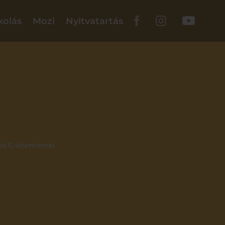
kolás
Mozi
Nyitvatartás
és E-vitaminnal