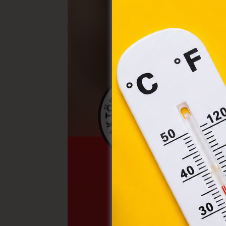
A „s
elek
össz
törvé
webl
hasz
eszkö