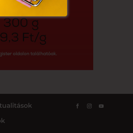
tualitások
ok