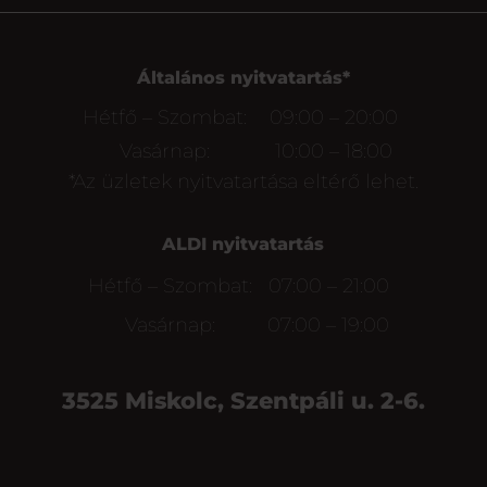
Általános nyitvatartás*
Hétfő – Szombat:
09:00 – 20:00
Vasárnap:
10:00 – 18:00
*Az üzletek nyitvatartása eltérő lehet.
ALDI nyitvatartás
Hétfő – Szombat:
07:00 – 21:00
Vasárnap:
07:00 – 19:00
3525 Miskolc, Szentpáli u. 2-6.