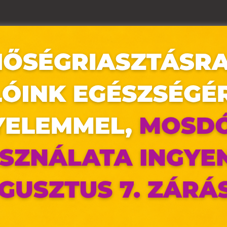
az oldal sütiket használ
ldalunkon „cookie"-kat (továbbiakban „süti") alkalmazunk. Ezek 
ok, melyek információt tárolnak webes böngészőjében. Ehhez 
ájárulása szükséges.