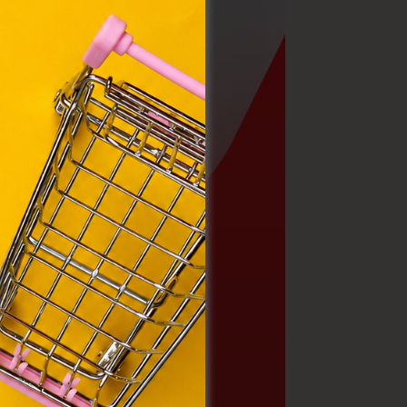
y, az
ommal
VIII.
. Azon
ütik"
egyéb
k.