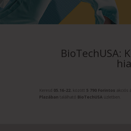
BioTechUSA: Ko
hia
Keresd
05.16-22.
között
5 790 Forintos
akciós á
Plazában
található
BioTechUSA
üzletben.