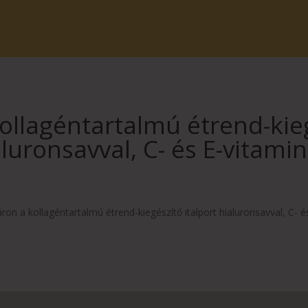
llagéntartalmú étrend-kieg
luronsavval, C- és E-vitami
ron a kollagéntartalmú étrend-kiegészítő italport hialuronsavval, C- é