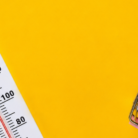
ütiket" az elektronikus hírközlésről szóló 2003. évi C. törvén
tronikus kereskedelmi szolgáltatások, az információs társadal
efüggő szolgáltatások egyes kérdéseiről szóló 2001. évi C
ny, valamint az Európai Unió előírásainak megfelelően használjuk
apoknak, melyek az Európai Unió országain belül működnek, a „s
nálatához, és ezeknek a felhasználó számítógépén vagy 
zén történő tárolásához a felhasználók hozzájárulását kell kérniü
Elfogadom
Módosítom a beállításokat