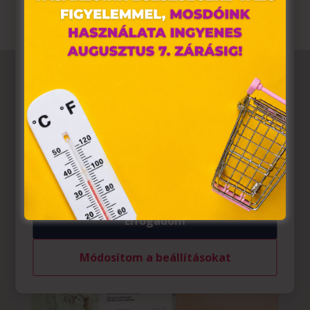
alkalmazunk. Ezek olyan fájlok, melyek információt
tárolnak webes böngészőjében. Ehhez az Ön
hozzájárulása szükséges.
A „sütiket" az elektronikus hírközlésről szóló 2003. évi C.
törvény, az elektronikus kereskedelmi szolgáltatások, az
információs társadalommal összefüggő szolgáltatások
egyes kérdéseiről szóló 2001. évi CVIII. törvény, valamint
az Európai Unió előírásainak megfelelően használjuk.
Azon weblapoknak, melyek az Európai Unió országain
belül működnek, a „sütik" használatához, és ezeknek a
felhasználó számítógépén vagy egyéb eszközén történő
tárolásához a felhasználók hozzájárulását kell kérniük.
Elfogadom
Módosítom a beállításokat