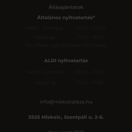
Állásajánlatok
Általános nyitvatartás*
Hétfő – Szombat:
09:00 – 20:00
Vasárnap:
10:00 – 18:00
*Az üzletek nyitvatartása eltérő lehet.
ALDI nyitvatartás
Hétfő – Szombat:
07:00 – 21:00
Vasárnap:
07:00 – 19:00
info@miskolcplaza.hu
3525 Miskolc, Szentpáli u. 2-6.