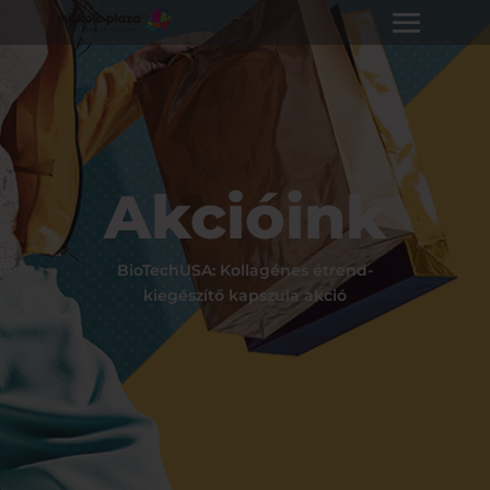
Akcióink
BioTechUSA: Kollagénes étrend-
kiegészítő kapszula akció