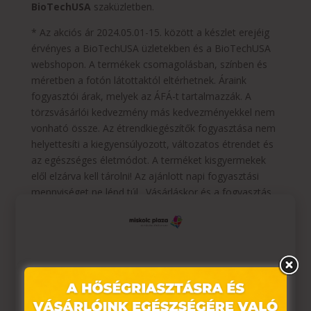
BioTechUSA
szaküzletben.
* Az akciós ár 2024.05.01-15. között a készlet erejéig
érvényes a BioTechUSA üzletekben és a BioTechUSA
webshopon. A termékek csomagolásban, színben és
méretben a fotón látottaktól eltérhetnek. Áraink
fogyasztói árak, melyek az ÁFÁ-t tartalmazzák. A
törzsvásárlói kedvezmény más kedvezményekkel nem
vonható össze. Az étrendkiegészítők fogyasztása nem
helyettesíti a kiegyensúlyozott, változatos étrendet és
az egészséges életmódot. A terméket kisgyermekek
elől elzárva kell tárolni! Az ajánlott napi fogyasztási
mennyiséget ne lépd túl. Vásárláskor és a fogyasztás
megkezdése előtt minden esetben olvassa el a
termékek címkéjén, vagy a www.biotechusa.hu
termékoldalán lévő információt és figyelmeztetéseket!
*A törzsvásárlói program részletes szabályai a
Ez az oldal sütiket használ
https://shop.biotechusa.hu/account/register
oldalon
találhatóak.
Weboldalunkon „cookie"-kat (továbbiakban „süti")