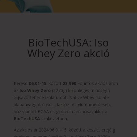
BioTechUSA: Iso
Whey Zero akció
Keresd
06.01-15
. között
23 990
Forintos akciós áron
az
Iso Whey Zero
(2270g) különleges minőségű
tejsavó-fehérje izolátumot, Native Whey Isolate
alapanyaggal, cukor-, laktóz- és gluténmentesen,
hozzáadott BCAA és glutamin aminosavakkal a
BioTechUSA
szaküzletben.
Az akciós ár 2024.06.01-15. között a készlet erejéig
érvényes minden ízesítésű Iso Whey Zero 2270g