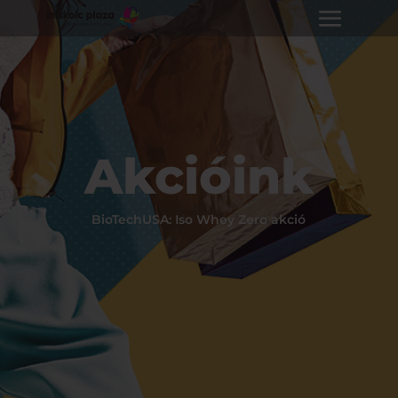
Akcióink
BioTechUSA: Iso Whey Zero akció