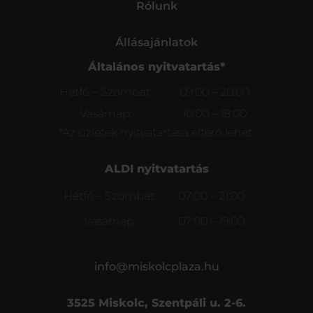
Rólunk
Állásajánlatok
Általános nyitvatartás*
Hétfő – Szombat:
09:00 – 20:00
Vasárnap:
10:00 – 18:00
*Az üzletek nyitvatartása eltérő lehet.
ALDI nyitvatartás
Hétfő – Szombat:
07:00 – 21:00
Vasárnap:
07:00 – 19:00
info@miskolcplaza.hu
3525 Miskolc, Szentpáli u. 2-6.