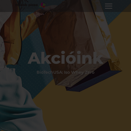
Akcióink
BioTechUSA: Iso Whey Zero