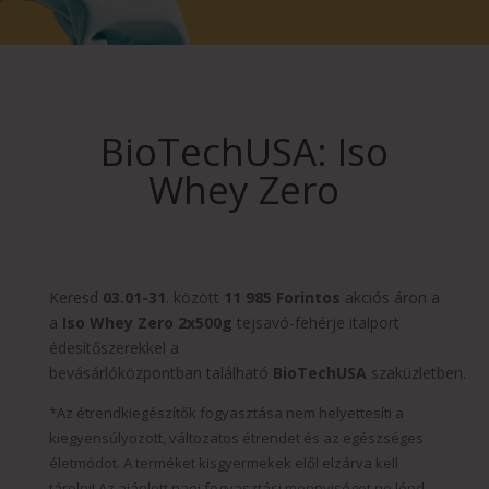
BioTechUSA: Iso
Whey Zero
Keresd
03.01-31
. között
11 985 Forintos
akciós áron a
a
Iso Whey Zero 2x500g
tejsavó-fehérje italport
édesítőszerekkel a
bevásárlóközpontban található
BioTechUSA
szaküzletben.
*Az étrendkiegészítők fogyasztása nem helyettesíti a
kiegyensúlyozott, változatos étrendet és az egészséges
életmódot. A terméket kisgyermekek elől elzárva kell
tárolni! Az ajánlott napi fogyasztási mennyiséget ne lépd