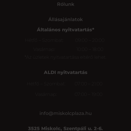
Rólunk
Állásajánlatok
Általános nyitvatartás*
Hétfő – Szombat:
09:00 – 20:00
Vasárnap:
10:00 – 18:00
*Az üzletek nyitvatartása eltérő lehet.
ALDI nyitvatartás
Hétfő – Szombat:
07:00 – 21:00
Vasárnap:
07:00 – 19:00
info@miskolcplaza.hu
3525 Miskolc, Szentpáli u. 2-6.