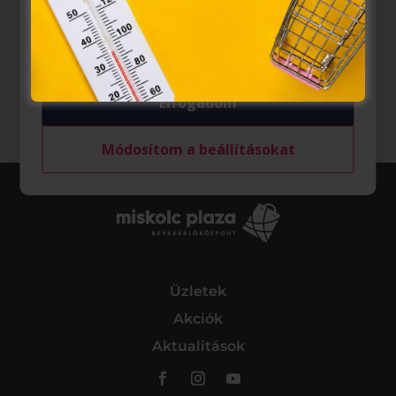
belül működnek, a „sütik" használatához, és ezeknek a
felhasználó számítógépén vagy egyéb eszközén történő
tárolásához a felhasználók hozzájárulását kell kérniük.
Elfogadom
Módosítom a beállításokat
Üzletek
Akciók
Aktualitások