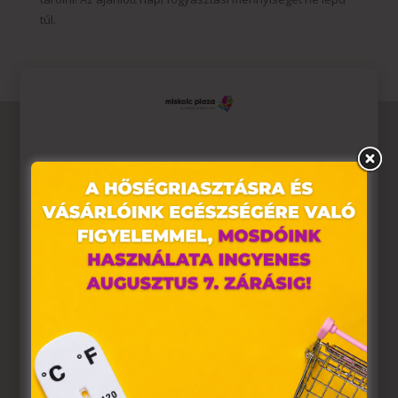
túl.
Ez az oldal sütiket használ
Weboldalunkon „cookie"-kat (továbbiakban „süti")
alkalmazunk. Ezek olyan fájlok, melyek információt
tárolnak webes böngészőjében. Ehhez az Ön
hozzájárulása szükséges.
A „sütiket" az elektronikus hírközlésről szóló 2003. évi C.
törvény, az elektronikus kereskedelmi szolgáltatások, az
információs társadalommal összefüggő szolgáltatások
egyes kérdéseiről szóló 2001. évi CVIII. törvény, valamint
az Európai Unió előírásainak megfelelően használjuk.
Azon weblapoknak, melyek az Európai Unió országain