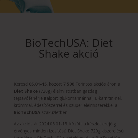
BioTechUSA: Diet
Shake akció
Keresd
05.01-15
. között
7 590
Forintos akciós áron a
Diet Shake
(720g) élelmi rostban gazdag
tejsavófehérje italport glükomannánnal, L-karnitin-nel,
krómmal, édesítőszerrel és szuper élelmiszerekkel a
BioTechUSA
szaküzletben.
Az akciós ár 2024.05.01-15. között a készlet erejéig
érvényes minden ízesítésű Diet Shake 720g kiszerelésű
termékre a BioTechUSA üzletekben és a BioTechUSA