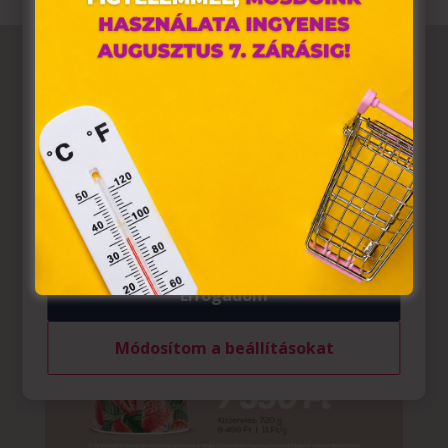
tárolnak webes böngészőjében. Ehhez az Ön
hozzájárulása szükséges.
A „sütiket" az elektronikus hírközlésről szóló 2003. évi C.
törvény, az elektronikus kereskedelmi szolgáltatások, az
információs társadalommal összefüggő szolgáltatások
egyes kérdéseiről szóló 2001. évi CVIII. törvény, valamint
az Európai Unió előírásainak megfelelően használjuk.
Azon weblapoknak, melyek az Európai Unió országain
belül működnek, a „sütik" használatához, és ezeknek a
felhasználó számítógépén vagy egyéb eszközén történő
tárolásához a felhasználók hozzájárulását kell kérniük.
Elfogadom
Módosítom a beállításokat