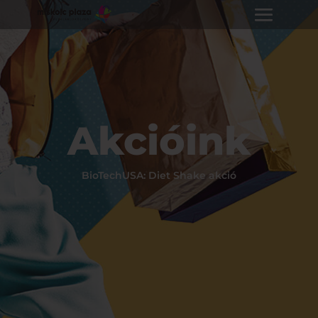
Akcióink
BioTechUSA: Diet Shake akció