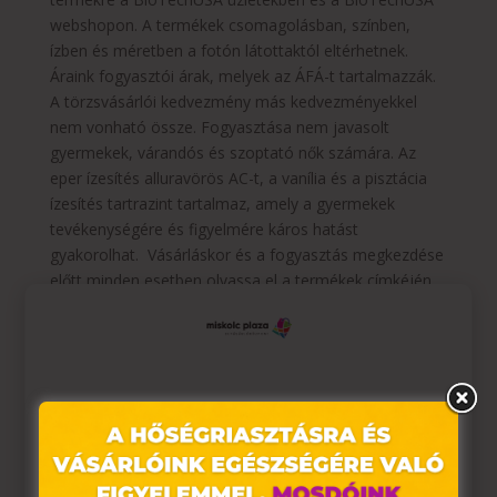
webshopon. A termékek csomagolásban, színben,
ízben és méretben a fotón látottaktól eltérhetnek.
Áraink fogyasztói árak, melyek az ÁFÁ-t tartalmazzák.
A törzsvásárlói kedvezmény más kedvezményekkel
nem vonható össze. Fogyasztása nem javasolt
gyermekek, várandós és szoptató nők számára. Az
eper ízesítés alluravörös AC-t, a vanília és a pisztácia
ízesítés tartrazint tartalmaz, amely a gyermekek
tevékenységére és figyelmére káros hatást
gyakorolhat. Vásárláskor és a fogyasztás megkezdése
előtt minden esetben olvassa el a termékek címkéjén,
vagy a www.biotechusa.hu termékoldalán lévő
információt és figyelmeztetéseket!
*A törzsvásárlói program részletes szabályai a
https://shop.biotechusa.hu/account/register
oldalon
Ez az oldal sütiket használ
találhatóak.
Weboldalunkon „cookie"-kat (továbbiakban „süti")
alkalmazunk. Ezek olyan fájlok, melyek információt