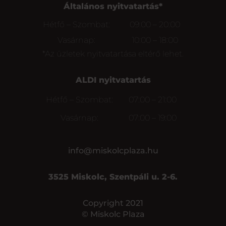
Általános nyitvatartás*
Hétfő – Szombat:
09:00 – 20:00
Vasárnap:
10:00 – 18:00
*Az üzletek nyitvatartása eltérő lehet.
ALDI nyitvatartás
Hétfő – Szombat:
07:00 – 21:00
Vasárnap:
07:00 – 19:00
info@miskolcplaza.hu
3525 Miskolc, Szentpáli u. 2-6.
Copyright 2021
© Miskolc Plaza