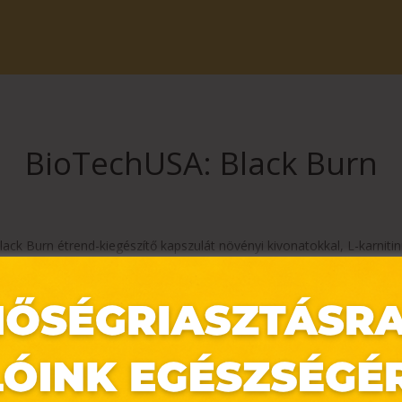
BioTechUSA: Black Burn
ack Burn étrend-kiegészítő kapszulát növényi kivonatokkal, L-karnitinne
kal, illetve 200 mg koffeinnel adagonként a bevásárlóközpontban tal
 a kiegyensúlyozott, változatos étrendet és az egészséges életmódot. A te
 alapbetegség, valamint gyógyszerszedés esetén nem javasolt!