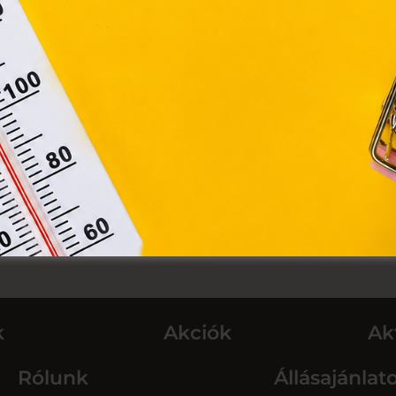
Elfogadom
Módosítom a beállításokat
k
Akciók
Ak
Rólunk
Állásajánlat