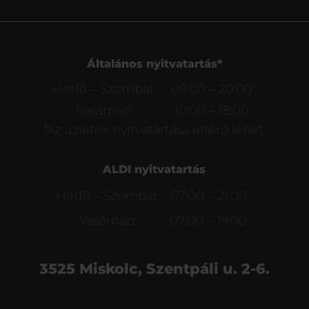
Általános nyitvatartás*
Hétfő – Szombat:
09:00 – 20:00
Vasárnap:
10:00 – 18:00
*Az üzletek nyitvatartása eltérő lehet.
ALDI nyitvatartás
Hétfő – Szombat:
07:00 – 21:00
Vasárnap:
07:00 – 19:00
3525 Miskolc, Szentpáli u. 2-6.