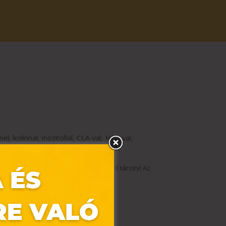
l, kolinnal, inozitollal, CLA-val, HCA-val,
álható
BioTechUSA
üzletben.
rméket kisgyermekek elől elzárva kell tárolni! Az