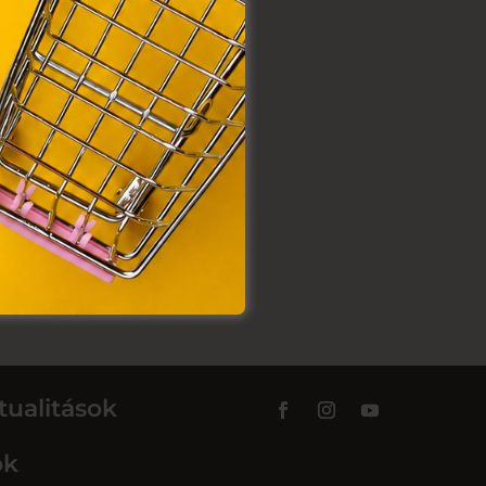
tualitások
ok