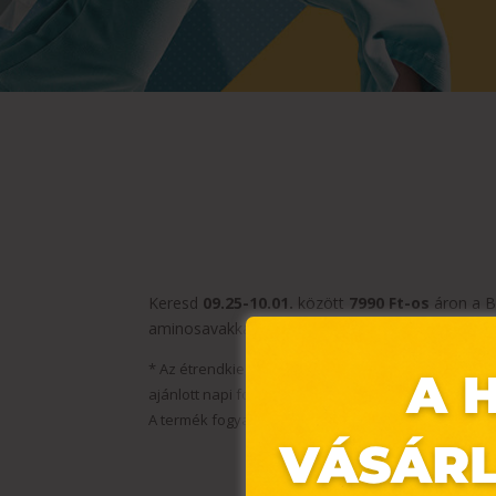
Keresd
09.25-10.01.
között
7990 Ft-os
áron a Bl
aminosavakkal, vitaminokkal és ásványi anyagok
* Az étrendkiegészítők fogyasztása nem helyettesíti
ajánlott napi fogyasztási mennyiséget ne lépd túl.
A termék fogyasztása koffein érzékenység, ismert