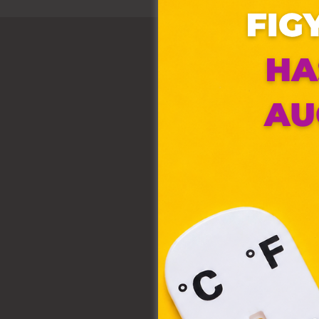
Ez 
Webo
fájl
hozz
A „s
elek
össz
törvé
webl
hasz
eszkö