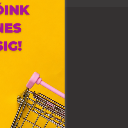
olyan
az Ön
y, az
ommal
VIII.
. Azon
ütik"
egyéb
k.