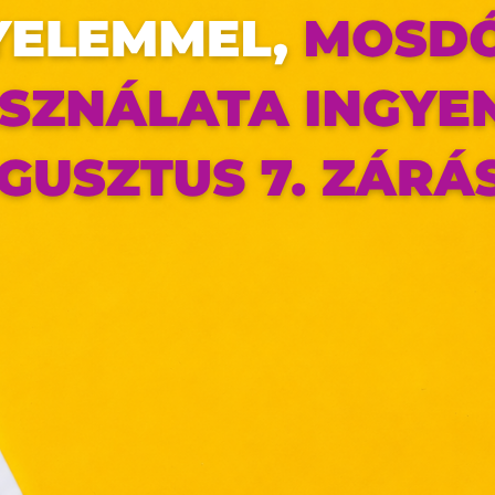
az oldal sütiket használ
ldalunkon „cookie"-kat (továbbiakban „süti") alkalmazunk. Ezek 
ok, melyek információt tárolnak webes böngészőjében. Ehhez 
ájárulása szükséges.
ütiket" az elektronikus hírközlésről szóló 2003. évi C. törvén
tronikus kereskedelmi szolgáltatások, az információs társadal
efüggő szolgáltatások egyes kérdéseiről szóló 2001. évi C
ny, valamint az Európai Unió előírásainak megfelelően használjuk
apoknak, melyek az Európai Unió országain belül működnek, a „s
nálatához, és ezeknek a felhasználó számítógépén vagy 
zén történő tárolásához a felhasználók hozzájárulását kell kérniü