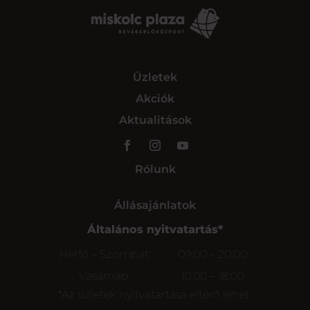
Üzletek
Akciók
Aktualitások
Rólunk
Állásajánlatok
Általános nyitvatartás*
Hétfő – Szombat:
09:00 – 20:00
Vasárnap:
10:00 – 18:00
*Az üzletek nyitvatartása eltérő lehet.