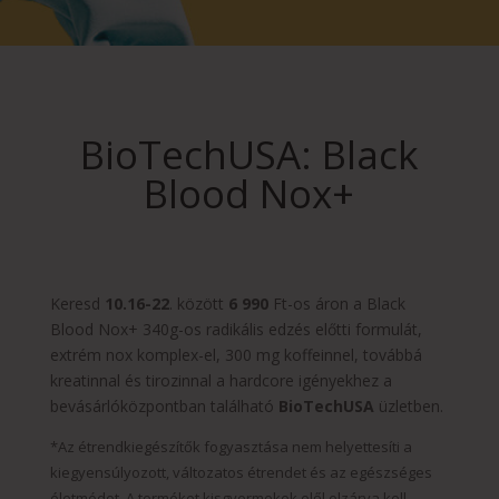
BioTechUSA: Black
Blood Nox+
Keresd
10.16-22
. között
6 990
Ft-os áron a Black
Blood Nox+ 340g-os radikális edzés előtti formulát,
extrém nox komplex-el, 300 mg koffeinnel, továbbá
kreatinnal és tirozinnal a hardcore igényekhez a
bevásárlóközpontban található
BioTechUSA
üzletben.
*Az étrendkiegészítők fogyasztása nem helyettesíti a
kiegyensúlyozott, változatos étrendet és az egészséges
életmódot. A terméket kisgyermekek elől elzárva kell