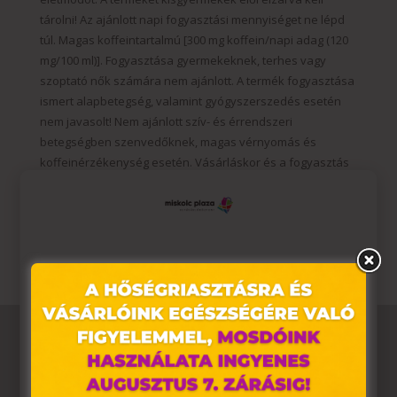
tárolni! Az ajánlott napi fogyasztási mennyiséget ne lépd
túl. Magas koffeintartalmú [300 mg koffein/napi adag (120
mg/100 ml)]. Fogyasztása gyermekeknek, terhes vagy
szoptató nők számára nem ajánlott. A termék fogyasztása
ismert alapbetegség, valamint gyógyszerszedés esetén
nem javasolt! Nem ajánlott szív- és érrendszeri
betegségben szenvedőknek, magas vérnyomás és
koffeinérzékenység esetén. Vásárláskor és a fogyasztás
megkezdése előtt minden esetben olvassa el a termékek
címkéjén, vagy a www.biotechusa.hu termékoldalán lévő
információt és figyelmeztetéseket!
Ez az oldal sütiket használ
Weboldalunkon „cookie"-kat (továbbiakban „süti")
alkalmazunk. Ezek olyan fájlok, melyek információt
tárolnak webes böngészőjében. Ehhez az Ön
hozzájárulása szükséges.
A „sütiket" az elektronikus hírközlésről szóló 2003. évi C.