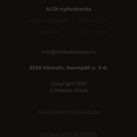
ALDI nyitvatartás
Hétfő – Szombat:
07:00 – 21:00
Vasárnap:
07:00 – 19:00
info@miskolcplaza.hu
3525 Miskolc, Szentpáli u. 2-6.
Copyright 2021
© Miskolc Plaza
Adatkezelési tájékoztató
Felhasználási feltételek