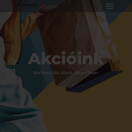
Akcióink
BioTechUSA: Black Blood Nox+