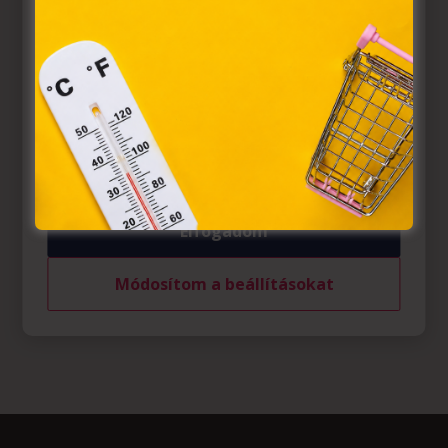
törvény, az elektronikus kereskedelmi szolgáltatások, az
információs társadalommal összefüggő szolgáltatások
egyes kérdéseiről szóló 2001. évi CVIII. törvény, valamint
az Európai Unió előírásainak megfelelően használjuk.
Azon weblapoknak, melyek az Európai Unió országain
belül működnek, a „sütik" használatához, és ezeknek a
felhasználó számítógépén vagy egyéb eszközén történő
tárolásához a felhasználók hozzájárulását kell kérniük.
Elfogadom
Módosítom a beállításokat