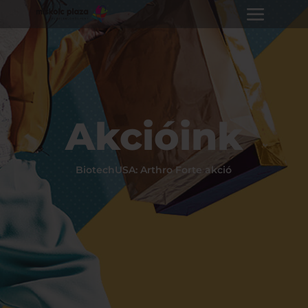
Akcióink
BiotechUSA: Arthro Forte akció