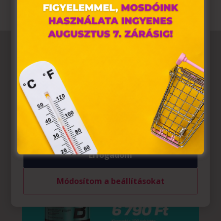
alkalmazunk. Ezek olyan fájlok, melyek információt
tárolnak webes böngészőjében. Ehhez az Ön
hozzájárulása szükséges.
A „sütiket" az elektronikus hírközlésről szóló 2003. évi C.
törvény, az elektronikus kereskedelmi szolgáltatások, az
információs társadalommal összefüggő szolgáltatások
egyes kérdéseiről szóló 2001. évi CVIII. törvény, valamint
az Európai Unió előírásainak megfelelően használjuk.
Azon weblapoknak, melyek az Európai Unió országain
belül működnek, a „sütik" használatához, és ezeknek a
felhasználó számítógépén vagy egyéb eszközén történő
tárolásához a felhasználók hozzájárulását kell kérniük.
Elfogadom
Módosítom a beállításokat