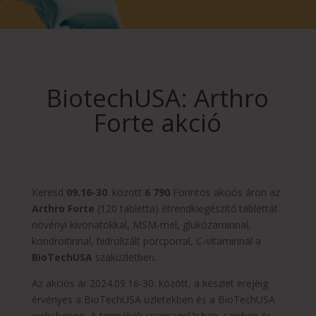
BiotechUSA: Arthro
Forte akció
Keresd
09.16-30
. között
6 790
Forintos akciós áron az
Arthro Forte
(120 tabletta) étrendkiegészítő tablettát
növényi kivonatokkal, MSM-mel, glükózaminnal,
kondroitinnal, hidrolizált porcporral, C-vitaminnal a
BioTechUSA
szaküzletben.
Az akciós ár 2024.09.16-30. között, a készlet erejéig
érvényes a BioTechUSA üzletekben és a BioTechUSA
webshopon. A termékek csomagolásban, színben és