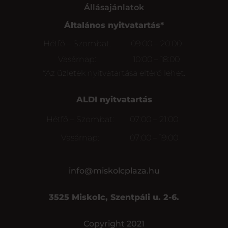
Állásajánlatok
Általános nyitvatartás*
Hétfő – Szombat:
09:00 – 20:00
Vasárnap:
10:00 – 18:00
*Az üzletek nyitvatartása eltérő lehet.
ALDI nyitvatartás
Hétfő – Szombat:
07:00 – 21:00
Vasárnap:
07:00 – 19:00
info@miskolcplaza.hu
3525 Miskolc, Szentpáli u. 2-6.
Copyright 2021